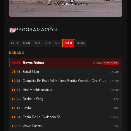
Heathers Sub Esp Latam
00:00
1h43m
Chenoa Fault La Culpa Es De Chenoa
01:45
0h15m
Mr Gay Syria Lacajalgbt Site
02:00
1h28m
PROGRAMACIÓN
Unmute
Out Tv Lady Peacock
03:28
1h37m
LUN
MAR
MIÉ
JUE
VIE
SÁB
DOM
Bottoms
05:06
1h31m
SÁBADO
Asylum Park
06:38
0h20m
Reyes Reinas
06:59
1h48m
● AL AIRE
Serial Mom
08:48
1h34m
Completa En Español Muérete Bonita Comedia Cine Club
10:23
1h32m
Hnc Machismovirus
11:56
0h03m
Orpheus Song
12:00
1h12m
Layla
13:13
1h40m
Copia De La Evidencia St
14:54
0h06m
Wake Pridetv
15:00
1h33m