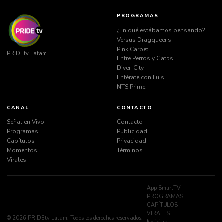
PROGRAMAS
¿En qué estábamos pensando?
Versus Dragqueens
Pink Carpet
PRIDEtv Latam
Entre Perros y Gatos
Diver-City
Entérate con Luis
NTS Prime
CANAL
CONTACTO
Señal en Vivo
Contacto
Programas
Publicidad
Capítulos
Privacidad
Momentos
Términos
Virales
App SmartTV
PROGRAMAS
CAPÍTULOS
VIRALES
© 2026 PRIDEtv Latam. Todos los derechos reservados.
Noticias