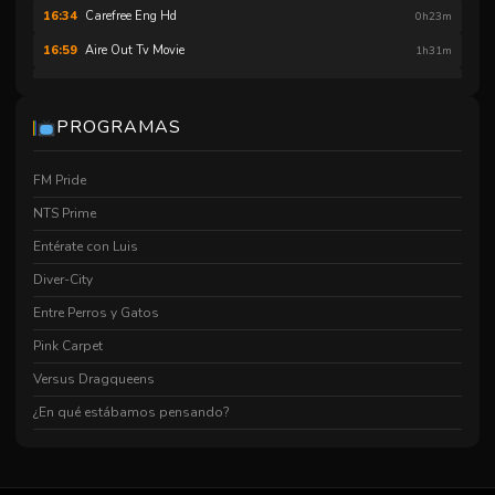
Carefree Eng Hd
16:34
0h23m
Aire Out Tv Movie
16:59
1h31m
Se Busca Cita Sin Cita Para El Baile
18:31
1h25m
Hnc ¿cómo Te Sentirías
19:57
0h02m
PROGRAMAS
De Comedia Sobre Unas Chicas Que Hackearon El Sistema
20:00
1h34m
De Popularidad Marginados
FM Pride
Mi Name Is Sam
21:36
1h49m
NTS Prime
Mar Marí
23:26
0h04m
Entérate con Luis
Homo Nova Capítulo Aldea De Ogros
23:31
0h05m
Diver-City
Chenoasfault Def
23:35
0h15m
Entre Perros y Gatos
Mundo Al Revé
23:50
0h05m
Pink Carpet
Hnc El Discurso
23:55
0h04m
Versus Dragqueens
¿En qué estábamos pensando?