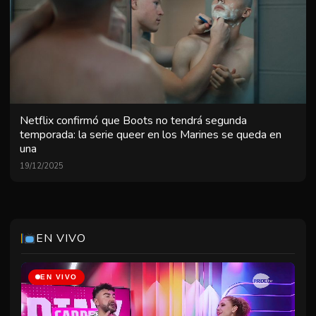
Netflix confirmó que Boots no tendrá segunda
temporada: la serie queer en los Marines se queda en
una
The Normal Heart
00:00
2h12m
19/12/2025
In And Out Movie
02:14
1h30m
The Gay Bucket List
03:45
1h12m
Pinkcarpet
08:00
1h12m
EN VIVO
Vs Venezuela
09:13
1h02m
Mar Marí
10:16
0h04m
EN VIVO
Katy Perry Sweet Dreams
10:21
0h47m
No Binario
11:09
0h04m