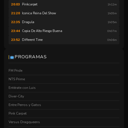
Pinkcarpet
20:03
1h12m
Iconica Reina Del Show
21:20
1h09m
Dragula
22:35
1h05m
Copia De Alto Riesgo Buena
23:44
0h07m
Different Time
23:52
0h06m
PROGRAMAS
FM Pride
NTS Prime
Entérate con Luis
Diver-City
Entre Perros y Gatos
Pink Carpet
Versus Dragqueens