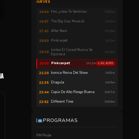
15:19
0h44m
JUEVES
Equivoca
Hnc ¿cómo Te Sentirías
16:04
0h02m
The Big Gay Musical
16:07
1h31m
After Noon
17:43
0h16m
Pinkcarpet
18:00
1h12m
Juntos El Corazó Nunca Se
19:16
0h44m
Equivoca
Pinkcarpet
20:03
1h12m
● AL AIRE
Iconica Reina Del Show
21:20
1h09m
na
Dragula
22:35
1h05m
Copia De Alto Riesgo Buena
23:44
0h07m
Different Time
23:52
0h06m
PROGRAMAS
FM Pride