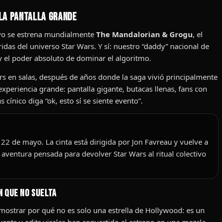
 la pantalla grande
mayo se estrena mundialmente
The Mandalorian & Grogu
, el
idas del universo Star Wars. Y sí: nuestro “daddy” nacional de
 y el poder absoluto de dominar el algoritmo.
rs en salas, después de años donde la saga vivió principalmente
xperiencia grande: pantalla gigante, butacas llenas, fans con
cínico diga “ok, esto sí se siente evento”.
22 de mayo. La cinta está dirigida por Jon Favreau y vuelve a
aventura pensada para devolver Star Wars al ritual colectivo
n que no suelta
mostrar por qué no es solo una estrella de Hollywood: es un
vents y edits virales han convertido el estreno en una mezcla