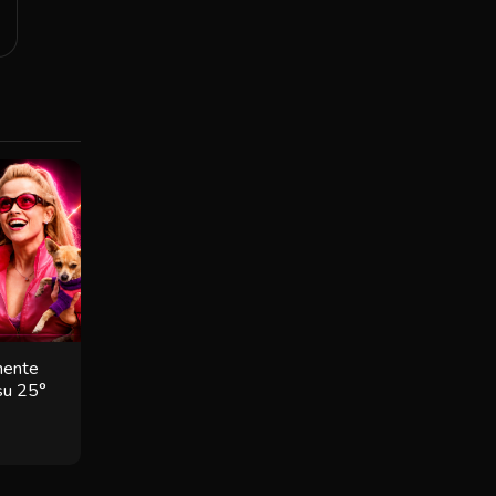
lmente
 su 25°