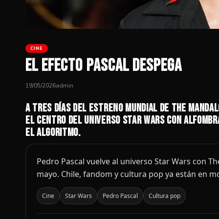
CINE
El efecto Pascal despega
19/05/2026
admin
A tres días del estreno mundial de The Mandalo
el centro del universo Star Wars con alfombra
el algoritmo.
Pedro Pascal vuelve al universo Star Wars con T
mayo. Chile, fandom y cultura pop ya están en m
Cine
Star Wars
Pedro Pascal
Cultura pop