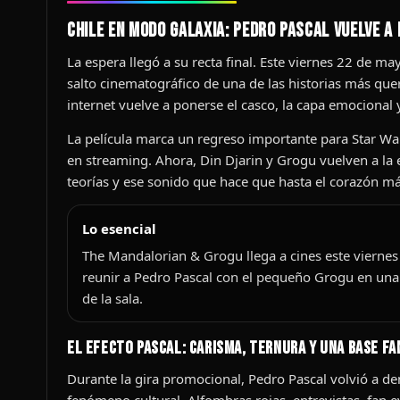
Chile en modo galaxia: Pedro Pascal vuelve a
La espera llegó a su recta final. Este viernes 22 de 
salto cinematográfico de una de las historias más quer
internet vuelve a ponerse el casco, la capa emocional
La película marca un regreso importante para Star Wa
en streaming. Ahora, Din Djarin y Grogu vuelven a la e
teorías y ese sonido que hace que hasta el corazón más 
Lo esencial
The Mandalorian & Grogu llega a cines este viernes 
reunir a Pedro Pascal con el pequeño Grogu en una 
de la sala.
El efecto Pascal: carisma, ternura y una base fa
Durante la gira promocional, Pedro Pascal volvió a de
fenómeno cultural. Alfombras rojas, entrevistas, fan e