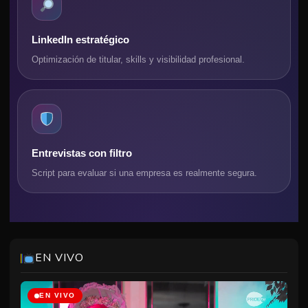
LinkedIn estratégico
Optimización de titular, skills y visibilidad profesional.
Entrevistas con filtro
Script para evaluar si una empresa es realmente segura.
Jamas Besada Esplatino
00:00
1h47m
EN VIVO
Matrimonio Por Accidente Completa Doblada Comedia Film
01:49
1h28m
Plus Español
EN VIVO
Bring It On Wordlwide
03:18
1h35m