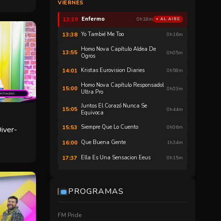
VIERNES
Hnc ¿cómo Te Sentirías
13:16
0h02m
Enfermo
13:19
0h18m
● AL AIRE
Yo Tambié Me Too
13:38
0h16m
Homo Nova Capítulo Aldea De
13:55
0h05m
Ogros
Kristas Eurovision Diaries
14:01
0h58m
Homo Nova Capítulo Responsadol
15:00
0h03m
Ultra Pro
Juntos El Corazó Nunca Se
15:05
0h44m
Equivoca
Siempre Que Lo Cuento
15:53
0h06m
Diver-
Que Buena Gente
16:00
1h34m
Ella Es Una Sensacion Eeus
17:37
0h15m
Different Time
17:52
0h06m
Estori Time
17:59
0h10m
PROGRAMAS
Estori Time
18:09
0h10m
FM Pride
Estori Time
18:20
0h10m