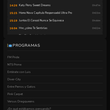
Katy Perry Sweet Dreams
14:26
0h47m
Homo Nova Capítulo Responsadol Ultra Pro
15:15
0h03m
Juntos El Corazó Nunca Se Equivoca
15:19
0h44m
Hnc ¿cómo Te Sentirías
16:04
0h02m
The Big Gay Musical
16:07
1h31m
After Noon
17:43
0h16m
PROGRAMAS
Pinkcarpet
18:00
1h12m
FM Pride
Juntos El Corazó Nunca Se Equivoca
19:16
0h44m
NTS Prime
Pinkcarpet
20:03
1h12m
Entérate con Luis
Iconica Reina Del Show
21:20
1h09m
Diver-City
Dragula
22:35
1h05m
Entre Perros y Gatos
Copia De Alto Riesgo Buena
23:44
0h07m
Pink Carpet
Different Time
23:52
0h06m
Versus Dragqueens
¿En qué estábamos pensando?