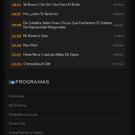
Se Busca Cita Sin Cita Para El Baile
18:31
1h25m
Hnc ¿cómo Te Sentirías
19:57
0h02m
De Comedia Sobre Unas Chicas Que Hackearon El Sistema
20:00
1h34m
De Popularidad Marginados
Mi Name Is Sam
21:36
1h49m
Mar Marí
23:26
0h04m
Homo Nova Capítulo Aldea De Ogros
23:31
0h05m
Chenoasfault Def
23:35
0h15m
Mundo Al Revé
23:50
0h05m
PROGRAMAS
Hnc El Discurso
23:55
0h04m
FM Pride
NTS Prime
Entérate con Luis
Diver-City
Entre Perros y Gatos