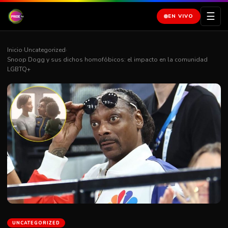
☰
EN VIVO
Inicio
›
Uncategorized
›
Snoop Dogg y sus dichos homofóbicos: el impacto en la comunidad
LGBTQ+
UNCATEGORIZED