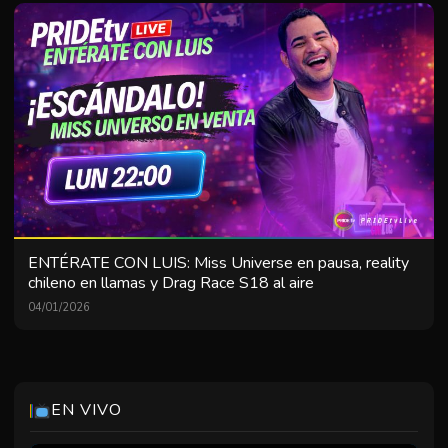
ENTÉRATE CON LUIS: Miss Universe en pausa, reality
chileno en llamas y Drag Race S18 al aire
04/01/2026
EN VIVO
Heathers Sub Esp Latam
00:00
1h43m
Chenoa Fault La Culpa Es De Chenoa
01:45
0h15m