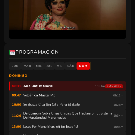
Serial Mom
00:00
1h34m
Carefree Eng Hd
01:35
0h23m
Completa En Español Muérete Bonita Comedia Cine Club
02:00
1h32m
Orpheus Song
03:33
1h12m
PROGRAMACIÓN
Unmute
Ladisyuntiva
04:46
0h13m
LUN
MAR
MIÉ
JUE
VIE
SÁB
DOM
Layla
05:00
1h40m
DOMINGO
Wake Pridetv
06:41
1h33m
Aire Out Tv Movie
08:15
1h31m
● AL AIRE
Volcánica Master Mp
09:47
0h12m
Se Busca Cita Sin Cita Para El Baile
10:00
1h25m
De Comedia Sobre Unas Chicas Que Hackearon El Sistema
11:26
1h34m
De Popularidad Marginados
Locos Por Mario Brasileñ En Español
13:00
1h54m