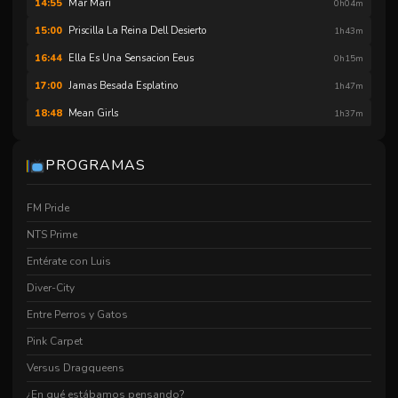
Mar Marí
14:55
0h04m
Priscilla La Reina Dell Desierto
15:00
1h43m
Ella Es Una Sensacion Eeus
16:44
0h15m
Jamas Besada Esplatino
17:00
1h47m
Mean Girls
18:48
1h37m
Alex Strangelove
20:25
1h40m
PROGRAMAS
Mi Name Is Sam
22:06
1h49m
FM Pride
NTS Prime
Entérate con Luis
Diver-City
Entre Perros y Gatos
Pink Carpet
Versus Dragqueens
¿En qué estábamos pensando?