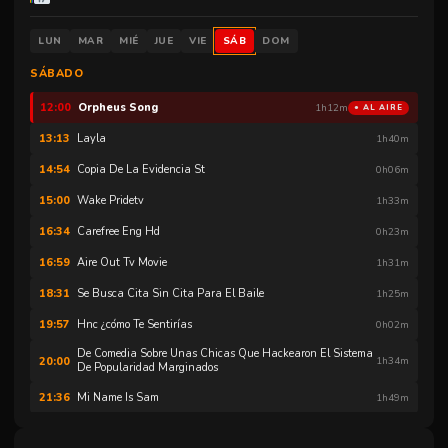
Unmute
Serial Mom
08:48
1h34m
LUN
MAR
MIÉ
JUE
VIE
SÁB
DOM
Completa En Español Muérete Bonita Comedia Cine Club
10:23
1h32m
SÁBADO
Hnc Machismovirus
11:56
0h03m
Orpheus Song
12:00
1h12m
● AL AIRE
Layla
13:13
1h40m
Copia De La Evidencia St
14:54
0h06m
Wake Pridetv
15:00
1h33m
Carefree Eng Hd
16:34
0h23m
Aire Out Tv Movie
16:59
1h31m
Se Busca Cita Sin Cita Para El Baile
18:31
1h25m
Hnc ¿cómo Te Sentirías
19:57
0h02m
De Comedia Sobre Unas Chicas Que Hackearon El Sistema
20:00
1h34m
De Popularidad Marginados
Mi Name Is Sam
21:36
1h49m
Mar Marí
23:26
0h04m