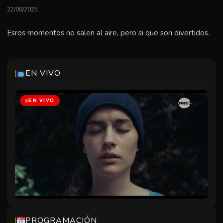
22/08/2025
Esros momentos no salen al aire, pero si que son divertidos.
EN VIVO
EN VIVO
Heathers Sub Esp Latam
00:00
1h43m
Chenoa Fault La Culpa Es De Chenoa
01:45
0h15m
Mr Gay Syria Lacajalgbt Site
02:00
1h28m
Out Tv Lady Peacock
03:28
1h37m
Bottoms
05:06
1h31m
Asylum Park
06:38
0h20m
Reyes Reinas
06:59
1h48m
PROGRAMACIÓN