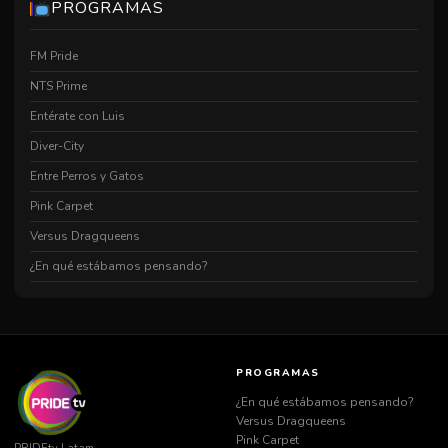
PROGRAMAS
Homo Nova Capítulo Aldea De Ogros
23:31
0h05m
Chenoasfault Def
23:35
0h15m
FM Pride
Mundo Al Revé
23:50
0h05m
NTS Prime
Hnc El Discurso
23:55
0h04m
Entérate con Luis
Diver-City
Entre Perros y Gatos
Pink Carpet
Versus Dragqueens
¿En qué estábamos pensando?
PROGRAMAS
¿En qué estábamos pensando?
Versus Dragqueens
Pink Carpet