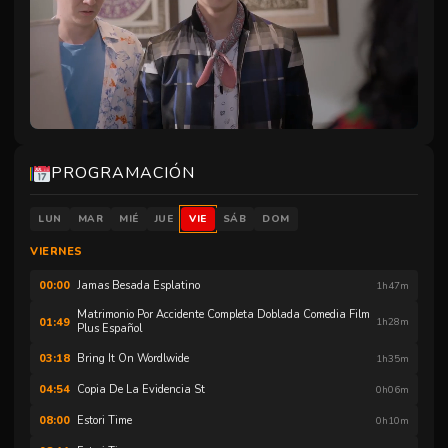
PROGRAMACIÓN
Unmute
LUN
MAR
MIÉ
JUE
VIE
SÁB
DOM
VIERNES
Jamas Besada Esplatino
00:00
1h47m
Matrimonio Por Accidente Completa Doblada Comedia Film
01:49
1h28m
Plus Español
Bring It On Wordlwide
03:18
1h35m
Copia De La Evidencia St
04:54
0h06m
Estori Time
08:00
0h10m