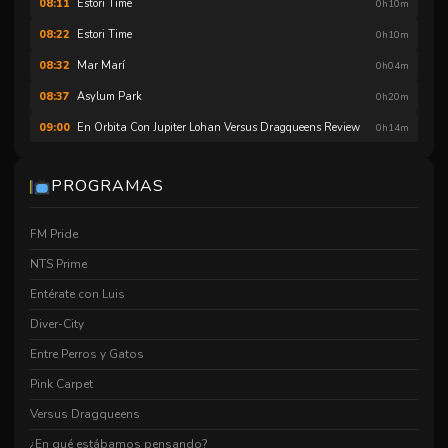
Estori Time
08:11
0h10m
Estori Time
08:22
0h10m
Mar Marí
08:32
0h04m
Asylum Park
08:37
0h20m
En Orbita Con Jupiter Lohan Versus Dragqueens Review
09:00
0h14m
No Binario
09:15
0h04m
PROGRAMAS
Carefree Eng Hd
09:19
0h23m
After Noon
09:43
0h16m
FM Pride
Kristas Eurovision Diaries
10:00
0h58m
NTS Prime
Hnc El Discurso
10:59
0h04m
Entérate con Luis
Juntos El Corazó Nunca Se Equivoca
11:03
0h44m
Diver-City
Hnc Machismovirus
11:48
0h03m
Entre Perros y Gatos
Cruise Patrol
11:51
0h07m
Pink Carpet
Estori Time
12:00
0h10m
Versus Dragqueens
Estori Time
12:12
0h10m
¿En qué estábamos pensando?