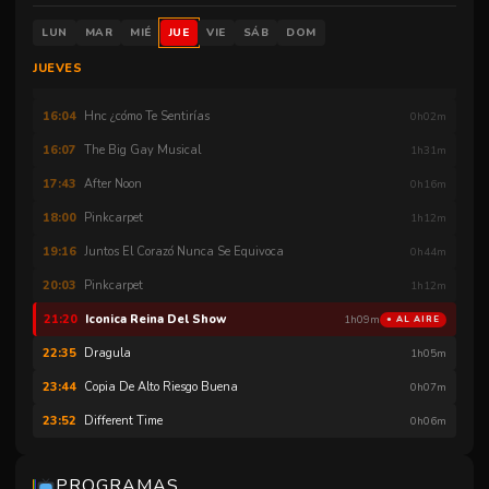
Katy Perry Sweet Dreams
14:26
0h47m
LUN
MAR
MIÉ
JUE
VIE
SÁB
DOM
Homo Nova Capítulo Responsadol Ultra Pro
15:15
0h03m
JUEVES
Juntos El Corazó Nunca Se Equivoca
15:19
0h44m
Hnc ¿cómo Te Sentirías
16:04
0h02m
The Big Gay Musical
16:07
1h31m
After Noon
17:43
0h16m
Pinkcarpet
18:00
1h12m
Juntos El Corazó Nunca Se Equivoca
19:16
0h44m
Pinkcarpet
20:03
1h12m
Iconica Reina Del Show
21:20
1h09m
● AL AIRE
Dragula
22:35
1h05m
Copia De Alto Riesgo Buena
23:44
0h07m
Different Time
23:52
0h06m
PROGRAMAS