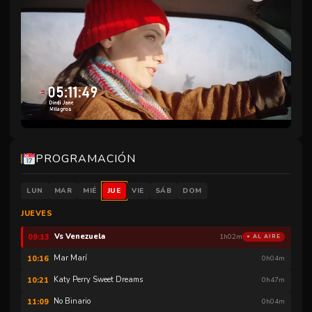
The Normal Heart
00:00
2h12m
PROGRAMACIÓN
Unmute
In And Out Movie
02:14
1h30m
LUN
MAR
MIÉ
JUE
VIE
SÁB
DOM
The Gay Bucket List
03:45
1h12m
JUEVES
Pinkcarpet
08:00
1h12m
Vs Venezuela
09:13
1h02m
● AL AIRE
Mar Marí
10:16
0h04m
Katy Perry Sweet Dreams
10:21
0h47m
No Binario
11:09
0h04m