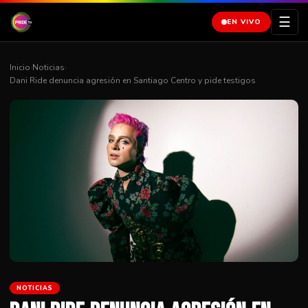
☰
EN VIVO
Inicio
›
Noticias
›
Dani Ride denuncia agresión en Santiago Centro y pide testigos
NOTICIAS