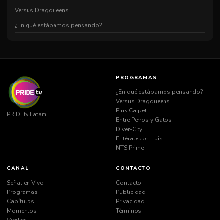
Pinkcarpet
20:03
1h12m
Versus Dragqueens
Iconica Reina Del Show
21:20
1h09m
¿En qué estábamos pensando?
Dragula
22:35
1h05m
Copia De Alto Riesgo Buena
23:44
0h07m
Different Time
23:52
0h06m
PROGRAMAS
¿En qué estábamos pensando?
Versus Dragqueens
Pink Carpet
PRIDEtv Latam
Entre Perros y Gatos
Diver-City
Entérate con Luis
NTS Prime
CANAL
CONTACTO
Señal en Vivo
Contacto
Programas
Publicidad
Capítulos
Privacidad
Momentos
Términos
Virales