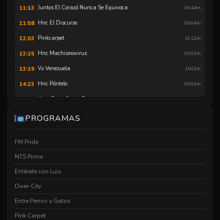
Juntos El Corazó Nunca Se Equivoca
11:13
0h44m
Hnc El Discurso
11:58
0h04m
Pinkcarpet
12:03
1h12m
Hnc Machismovirus
13:15
0h03m
Vs Venezuela
13:19
1h02m
Hnc Póntelo
14:23
0h03m
Katy Perry Sweet Dreams
14:26
0h47m
Homo Nova Capítulo Responsadol Ultra Pro
15:15
0h03m
PROGRAMAS
Juntos El Corazó Nunca Se Equivoca
15:19
0h44m
FM Pride
Hnc ¿cómo Te Sentirías
16:04
0h02m
NTS Prime
The Big Gay Musical
16:07
1h31m
Entérate con Luis
After Noon
17:43
0h16m
Diver-City
Pinkcarpet
18:00
1h12m
Entre Perros y Gatos
Juntos El Corazó Nunca Se Equivoca
19:16
0h44m
Pink Carpet